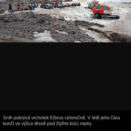
Sníh pokrývá vrcholek Elbrus celoročně. V létě jeho čára
končí ve výšce těsně pod čtyřmi tisíci metry