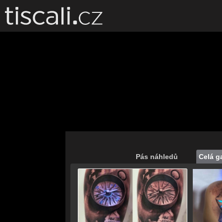
Pás náhledů
Celá ga
Save