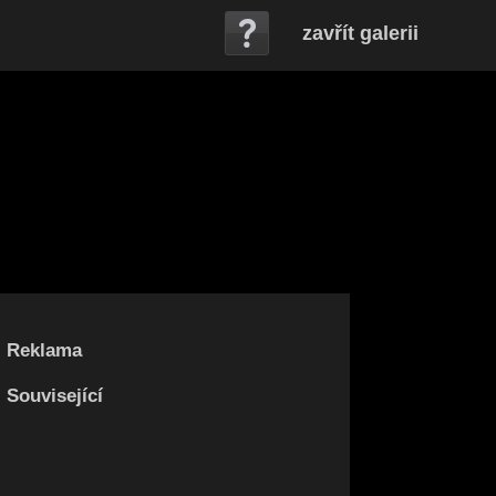
zavřít galerii
Reklama
Související