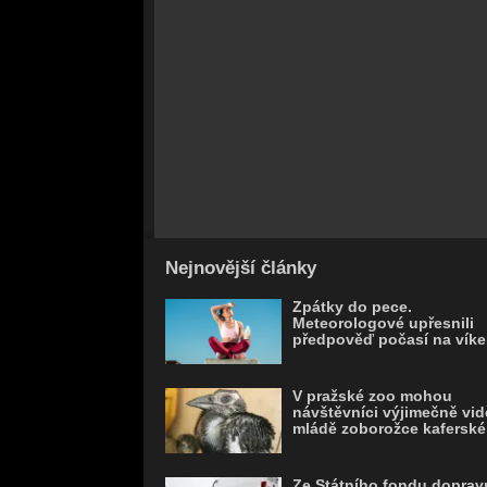
Nejnovější články
Zpátky do pece.
Meteorologové upřesnili
předpověď počasí na vík
V pražské zoo mohou
návštěvníci výjimečně vid
mládě zoborožce kafersk
Ze Státního fondu doprav