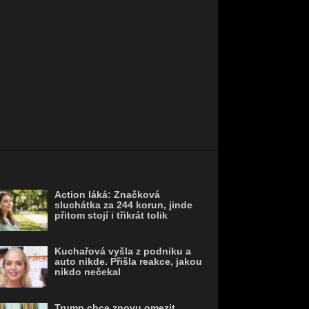
Action láká: Značková
sluchátka za 244 korun, jinde
přitom stojí i třikrát tolik
Kuchařová vyšla z podniku a
auto nikde. Přišla reakce, jakou
nikdo nečekal
Trump chce znovu omezit