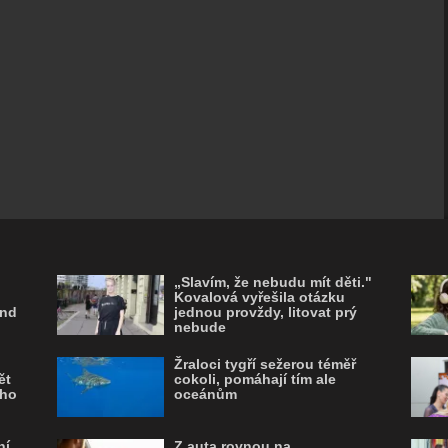
Není kompas jako kompas, zdroj:
Profimedia
„Slavím, že nebudu mít děti."
Kovalová vyřešila otázku
end
jednou provždy, litovat prý
nebude
Žraloci tygří sežerou téměř
ět
cokoli, pomáhají tím ale
ého
oceánům
ní
Z auta rovnou na